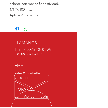
colores con menor Reflectividad.
1/4 ”x 100 mts.
Aplicación: costura
LLAMANOS
T:
+502 2366 1348
| W:
+(502)
3071-2137
EMAIL
sales@totalreflecti
veusa.com
HORARIO
Lun - Vie: 8am - 5pm