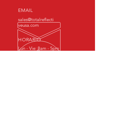
EMAIL
sales@totalreflecti
veusa.com
HORARIO
Lun - Vie: 8am - 5pm
LO MEJOR EN CINTAS Y TELAS
REFLECTIVAS
Estamos comprometidos a
entregar productos de la mejor
calidad al costo más competitivo.
NUESTROS PRODUCTOS
- Cintas Reflectivas
- Telas Reflectivas