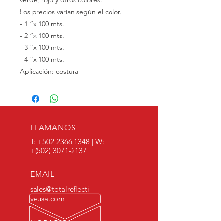
verde, rojo y otros colores.
Los precios varían según el color.
- 1 ”x 100 mts.
- 2 ”x 100 mts.
- 3 ”x 100 mts.
- 4 ”x 100 mts.
Aplicación: costura
LLAMANOS
T:
+502 2366 1348
| W:
+(502)
3071-2137
EMAIL
sales@totalreflecti
veusa.com