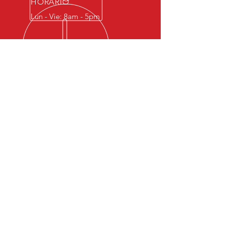
HORARIO
Lun - Vie: 8am - 5pm
LO MEJOR EN CINTAS Y TELAS
REFLECTIVAS
Estamos comprometidos a
entregar productos de la mejor
calidad al costo más competitivo.
NUESTROS PRODUCTOS
- Cintas Reflectivas
- Telas Reflectivas
- Uniformes
- Moda & Ropa Deportiva
- Vehiculos & Rotulacion
VISITANOS