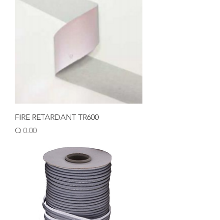
FIRE RETARDANT TR600
Price
Q 0.00