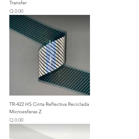
Transfer
Price
Q 0.00
TR-422 HS Cinta Reflectiva Reciclada
Microesferas Z
Price
Q 0.00