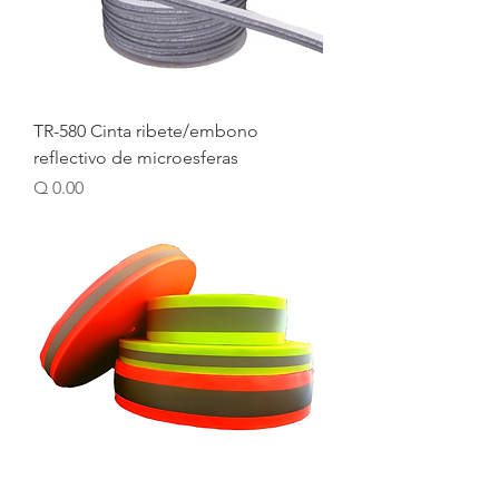
TR-580 Cinta ribete/embono
reflectivo de microesferas
Price
Q 0.00