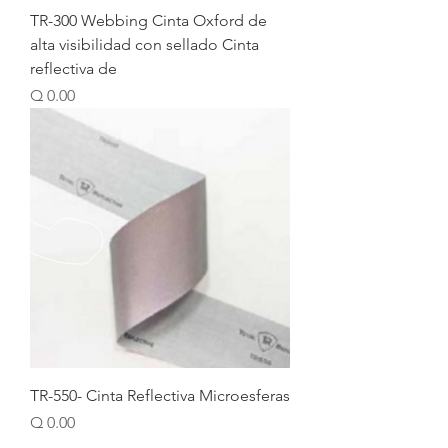
TR-300 Webbing Cinta Oxford de
alta visibilidad con sellado Cinta
reflectiva de
Price
Q 0.00
TR-550- Cinta Reflectiva Microesferas
Price
Q 0.00